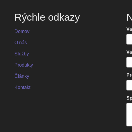
Rýchle odkazy
N
Va
Domov
O nás
Va
Služby
Produkty
Pr
Články
k
__
Kontakt
Sp