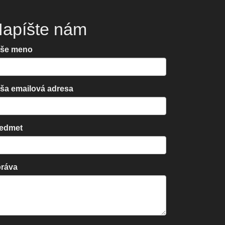
apíšte nám
še meno
ša emailová adresa
edmet
ráva