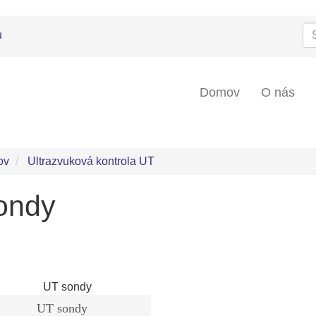
Se
u
Domov
O nás
ov
Ultrazvuková kontrola UT
ondy
UT sondy