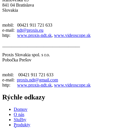
841 04 Bratislava
Slovakia
mobil: 00421 911 721 633
e-mail:
ndt@proxis.eu
http:
www.proxis-ndt.sk
,
www.videoscope.sk
__________________________________
Proxis Slovakia spol. s r.o.
Pobočka Prešov
mobil: 00421 911 721 633
e-mail:
proxis.ndt@gmail.com
http:
www.proxis-ndt.sk
,
www.videoscope.sk
Rýchle odkazy
Domov
O nás
Služby
Produkty