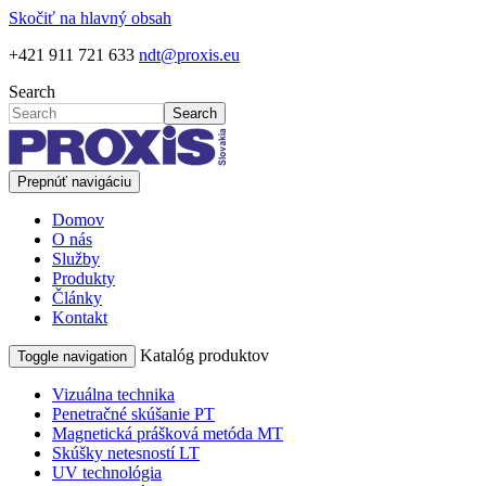
Skočiť na hlavný obsah
+421 911 721 633
ndt@proxis.eu
Search
Search
Prepnúť navigáciu
Domov
O nás
Služby
Produkty
Články
Kontakt
Katalóg produktov
Toggle navigation
Vizuálna technika
Penetračné skúšanie PT
Magnetická prášková metóda MT
Skúšky netesností LT
UV technológia