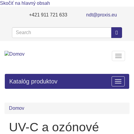
Skočiť na hlavný obsah
+421 911 721 633
ndt@proxis.eu
Search
Search
Prepnú
navigá
Katalóg produktov
Toggle
navigat
Domov
UV-C a ozónové