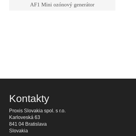
AF1 Mini ozónový generátor
Kontakty
Proxis Slovakia spol. s r.o.
Karloveská 63
841 04 Bratislava
Slovakia