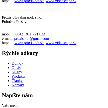
http:
www.proxis-ndt.sk
,
www.videoscope.sk
__________________________________
Proxis Slovakia spol. s r.o.
Pobočka Prešov
mobil: 00421 911 721 633
e-mail:
proxis.ndt@gmail.com
http:
www.proxis-ndt.sk
,
www.videoscope.sk
Rýchle odkazy
Domov
O nás
Služby
Produkty
Články
Kontakt
Napíšte nám
Vaše meno