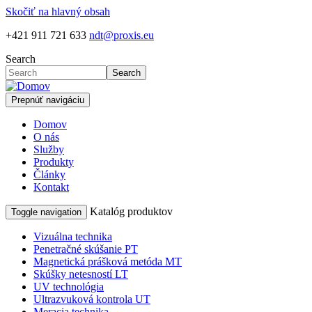
Skočiť na hlavný obsah
+421 911 721 633
ndt@proxis.eu
Search
Search
Prepnúť navigáciu
Domov
O nás
Služby
Produkty
Články
Kontakt
Katalóg produktov
Toggle navigation
Vizuálna technika
Penetračné skúšanie PT
Magnetická prášková metóda MT
Skúšky netesností LT
UV technológia
Ultrazvuková kontrola UT
Meracia technika