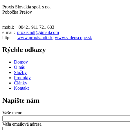
Proxis Slovakia spol. s r.o.
Pobočka Prešov
mobil: 00421 911 721 633
e-mail:
proxis.ndt@gmail.com
http:
www.proxis-ndt.sk
,
www.videoscope.sk
Rýchle odkazy
Domov
O nás
Služby
Produkty
Články
Kontakt
Napíšte nám
Vaše meno
Vaša emailová adresa