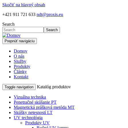
Skočiť na hlavný obsah
+421 911 721 633
ndt@proxis.eu
Search
Search
Prepnúť navigáciu
Domov
O nás
Služby
Produkty
Články
Kontakt
Katalóg produktov
Toggle navigation
Vizuálna technika
Penetračné skúšanie PT
Magnetická prášková metóda MT
Skúšky netesností LT
UV technológia
Produkty UV
Ručné UV lampy