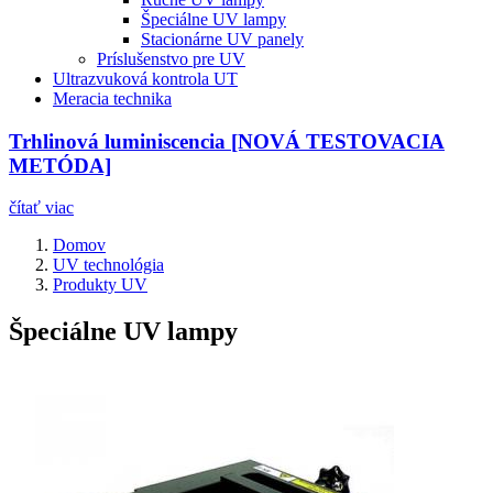
Špeciálne UV lampy
Stacionárne UV panely
Príslušenstvo pre UV
Ultrazvuková kontrola UT
Meracia technika
Trhlinová luminiscencia [NOVÁ TESTOVACIA
METÓDA]
čítať viac
Domov
UV technológia
Produkty UV
Špeciálne UV lampy