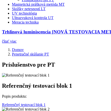
Magnetická prášková metóda MT
Skúšky netesností LT
UV technológia
Ultrazvuková kontrola UT
Meracia technika
Trhlinová luminiscencia [NOVÁ TESTOVACIA M
čítať viac
Domov
Penetračné skúšanie PT
Príslušenstvo pre PT
Referenčný testovací blok 1
Popis produktu:
Referenčný testovací blok 1