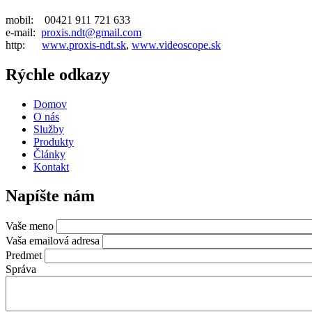
mobil: 00421 911 721 633
e-mail:
proxis.ndt@gmail.com
http:
www.proxis-ndt.sk
,
www.videoscope.sk
Rýchle odkazy
Domov
O nás
Služby
Produkty
Články
Kontakt
Napíšte nám
Vaše meno
Vaša emailová adresa
Predmet
Správa