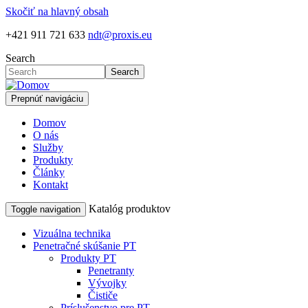
Skočiť na hlavný obsah
+421 911 721 633
ndt@proxis.eu
Search
Search
Prepnúť navigáciu
Domov
O nás
Služby
Produkty
Články
Kontakt
Katalóg produktov
Toggle navigation
Vizuálna technika
Penetračné skúšanie PT
Produkty PT
Penetranty
Vývojky
Čističe
Príslušenstvo pre PT