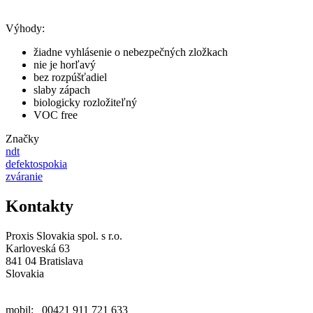
Výhody:
žiadne vyhlásenie o nebezpečných zložkach
nie je horľavý
bez rozpúšťadiel
slaby zápach
biologicky rozložiteľný
VOC free
Značky
ndt
defektospokia
zváranie
Kontakty
Proxis Slovakia spol. s r.o.
Karloveská 63
841 04 Bratislava
Slovakia
mobil: 00421 911 721 633