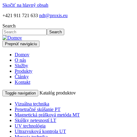
Skočiť na hlavný obsah
+421 911 721 633
ndt@proxis.eu
Search
Search
Prepnúť navigáciu
Domov
O nás
Služby
Produkty
Články
Kontakt
Katalóg produktov
Toggle navigation
Vizuálna technika
Penetračné skúšanie PT
Magnetická prášková metóda MT
Skúšky netesností LT
UV technológia
Ultrazvuková kontrola UT
Meracia technika