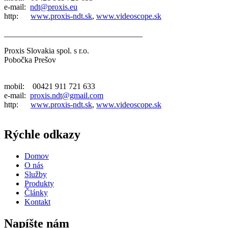
e-mail:
ndt@proxis.eu
http:
www.proxis-ndt.sk
,
www.videoscope.sk
__________________________________
Proxis Slovakia spol. s r.o.
Pobočka Prešov
mobil: 00421 911 721 633
e-mail:
proxis.ndt@gmail.com
http:
www.proxis-ndt.sk
,
www.videoscope.sk
Rýchle odkazy
Domov
O nás
Služby
Produkty
Články
Kontakt
Napíšte nám