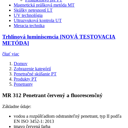
Magnetická prášková metóda MT
Skúšky netesností LT
UV technológia
Ultrazvuková kontrola UT
Meracia technika
Trhlinová luminiscencia [NOVÁ TESTOVACIA
METÓDA]
čítať viac
Domov
Zobrazenie kategórií
Penetračné skúšanie PT
Produkty PT
Penetranty
MR 312 Penetrant červený a fluorescenčný
Základne údaje:
vodou a rozpúšťadlom odstraniteľný penetrant, typ II podľa
EN ISO 3452-1: 2013
tmavo červená farba