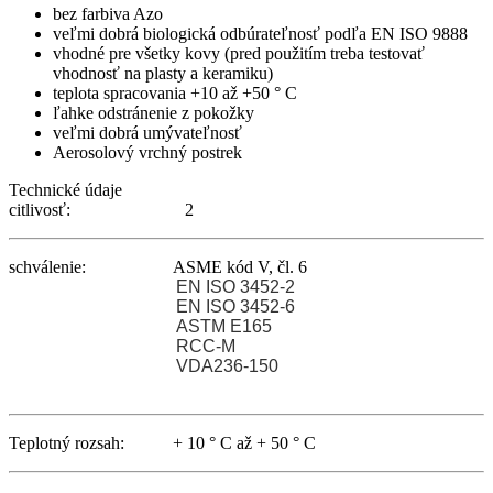
bez farbiva Azo
veľmi dobrá biologická odbúrateľnosť podľa EN ISO 9888
vhodné pre všetky kovy (pred použitím treba testovať
vhodnosť na plasty a keramiku)
teplota spracovania +10 až +50 ° C
ľahke odstránenie z pokožky
veľmi dobrá umývateľnosť
Aerosolový vrchný postrek
Technické údaje
citlivosť: 2
schválenie: ASME kód V, čl. 6
EN ISO 3452-2
EN ISO 3452-6
ASTM E165
RCC-M
VDA236-150
Teplotný rozsah: + 10 ° C až + 50 ° C