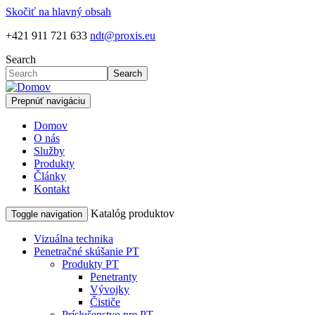
Skočiť na hlavný obsah
+421 911 721 633
ndt@proxis.eu
Search
Search
Prepnúť navigáciu
Domov
O nás
Služby
Produkty
Články
Kontakt
Katalóg produktov
Toggle navigation
Vizuálna technika
Penetračné skúšanie PT
Produkty PT
Penetranty
Vývojky
Čističe
Príslušenstvo pre PT