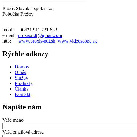
Proxis Slovakia spol. s r.o.
Pobočka Prešov
mobil: 00421 911 721 633
e-mail:
proxis.ndt@gmail.com
http:
www.proxis-ndt.sk
,
www.videoscope.sk
Rýchle odkazy
Domov
O nás
Služby
Produkty
Články
Kontakt
Napíšte nám
Vaše meno
Vaša emailová adresa