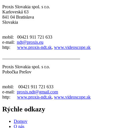
Proxis Slovakia spol. s r.o.
Karloveská 63
841 04 Bratislava
Slovakia
mobil: 00421 911 721 633
e-mail:
ndt@proxis.eu
http:
www.proxis-ndt.sk
,
www.videoscope.sk
__________________________________
Proxis Slovakia spol. s r.o.
Pobočka Prešov
mobil: 00421 911 721 633
e-mail:
proxis.ndt@gmail.com
http:
www.proxis-ndt.sk
,
www.videoscope.sk
Rýchle odkazy
Domov
O nás