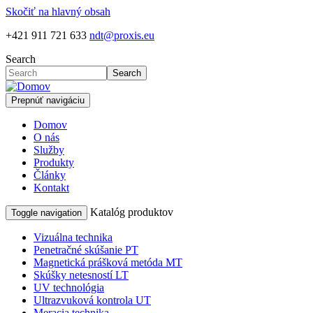
Skočiť na hlavný obsah
+421 911 721 633
ndt@proxis.eu
Search
Search
Prepnúť navigáciu
Domov
O nás
Služby
Produkty
Články
Kontakt
Katalóg produktov
Toggle navigation
Vizuálna technika
Penetračné skúšanie PT
Magnetická prášková metóda MT
Skúšky netesností LT
UV technológia
Ultrazvuková kontrola UT
Meracia technika